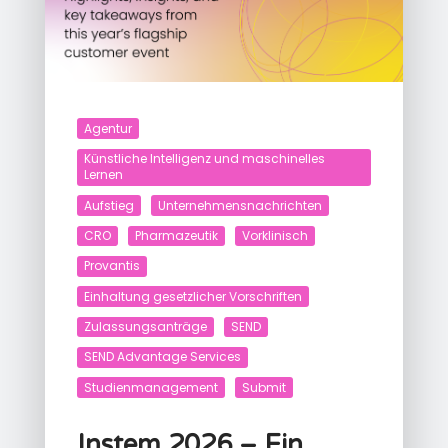
Agentur
Künstliche Intelligenz und maschinelles
Lernen
Aufstieg
Unternehmensnachrichten
CRO
Pharmazeutik
Vorklinisch
Provantis
Einhaltung gesetzlicher Vorschriften
Zulassungsanträge
SEND
SEND Advantage Services
Studienmanagement
Submit
Instem 2026 – Ein