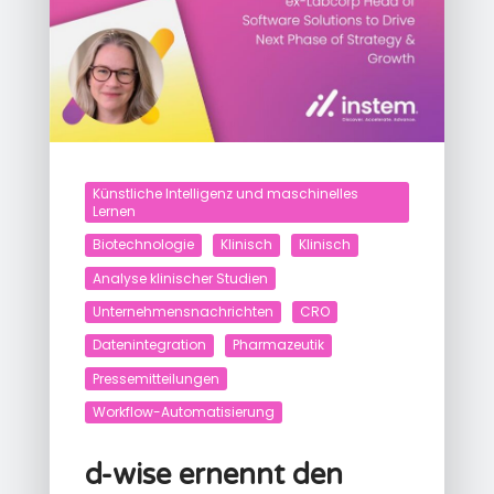
Künstliche Intelligenz und maschinelles
Lernen
Biotechnologie
Klinisch
Klinisch
Analyse klinischer Studien
Unternehmensnachrichten
CRO
Datenintegration
Pharmazeutik
Pressemitteilungen
Workflow-Automatisierung
d-wise ernennt den