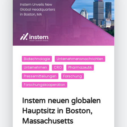
Biotechnologie
Unternehmensnachrichten
Unternehmen
CRO
Pharmazeutik
Pressemitteilungen
Forschung
Forschungskooperation
Instem neuen globalen
Hauptsitz in Boston,
Massachusetts