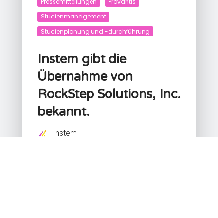
Pressemitteilungen
Provantis
Studienmanagement
Studienplanung und -durchführung
Instem gibt die
Übernahme von
RockStep Solutions, Inc.
bekannt.
Instem
Juli 28, 2025
Instem stärkt präklinische
Fähigkeiten durch Übernahme
von RockStep und Integration
von Climb™