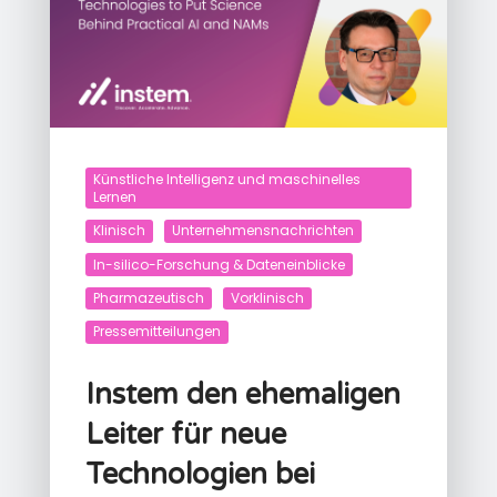
Künstliche Intelligenz und maschinelles
Lernen
Klinisch
Unternehmensnachrichten
In-silico-Forschung & Dateneinblicke
Pharmazeutisch
Vorklinisch
Pressemitteilungen
Instem den ehemaligen
Leiter für neue
Technologien bei