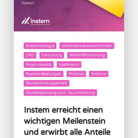
Biotechnologie
Unternehmensnachrichten
CRO
Forschung
Wirkstoffforschung
Pharmazeutik
Vorklinisch
Pressemitteilungen
Pristima
Pristima
Studienmanagement
Studienplanung und -durchführung
Instem erreicht einen
wichtigen Meilenstein
und erwirbt alle Anteile