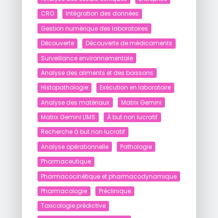
CRO
Intégration des données
Gestion numérique des laboratoires
Découverte
Découverte de médicaments
Surveillance environnementale
Analyse des aliments et des boissons
Histopathologie
Exécution en laboratoire
Analyse des matériaux
Matrix Gemini
Matrix Gemini LIMS
À but non lucratif
Recherche à but non lucratif
Analyse opérationnelle
Pathologie
Pharmaceutique
Pharmacocinétique et pharmacodynamique
Pharmacologie
Préclinique
Toxicologie prédictive