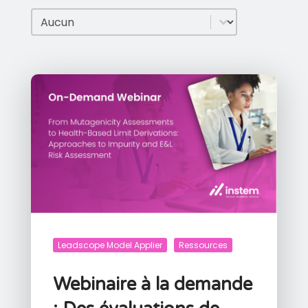
Type de ressource
Type de ressource
Leadscope Model Applier
Ressources
Webinaire à la demande