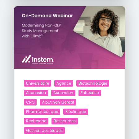
Universitaire
Agence
Biotechnologie
Ascension
Ascension
Entreprise
CRO
À but non lucratif
Pharmaceutique
Préclinique
Recherche
Ressources
Gestion des études