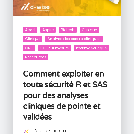
Accel
Aspire
Biotech
Clinique
Clinique
Analyse des essais cliniques
CRO
SCE sur mesure
Pharmaceutique
Ressources
Comment exploiter en
toute sécurité R et SAS
pour des analyses
cliniques de pointe et
validées
L'équipe Instem