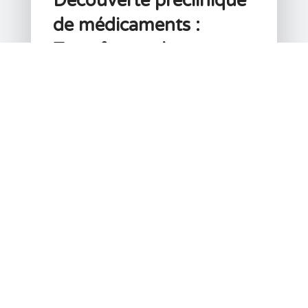
Découverte préclinique
de médicaments :
Transformer les
données sur la sécurité
des médicaments en
décisions
L'équipe Instem
Explorer les capacités
technologiques clés qui
stimulent l'innovation dans le
domaine de la sécurité des
médicaments et de la science
réglementaire.