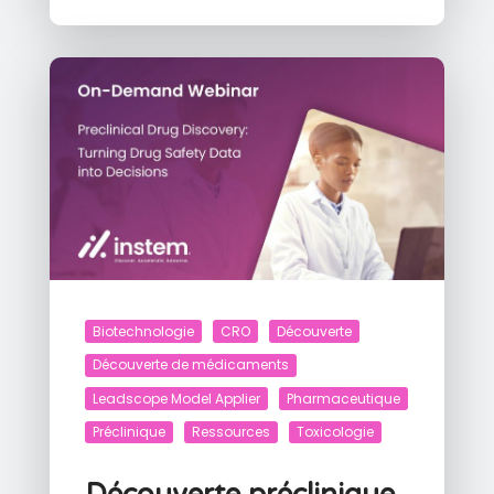
Biotechnologie
CRO
Découverte
Découverte de médicaments
Leadscope Model Applier
Pharmaceutique
Préclinique
Ressources
Toxicologie