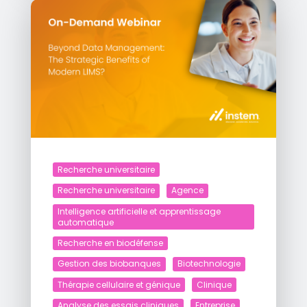
Recherche universitaire
Recherche universitaire
Agence
Intelligence artificielle et apprentissage
automatique
Recherche en biodéfense
Gestion des biobanques
Biotechnologie
Thérapie cellulaire et génique
Clinique
Analyse des essais cliniques
Entreprise