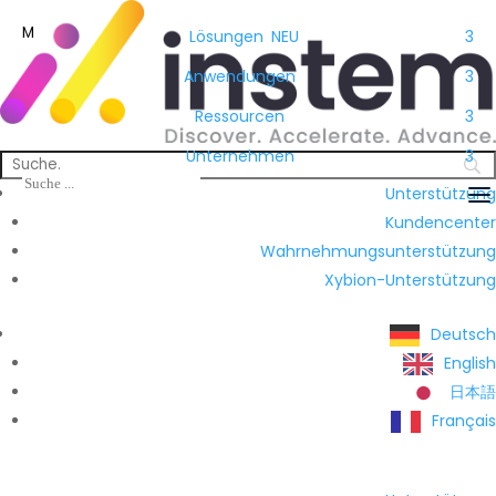
M
Lösungen
NEU
3
Anwendungen
3
Ressourcen
3
Unternehmen
3
Unterstützung
Kundencenter
Wahrnehmungsunterstützung
Xybion-Unterstützung
Deutsch
English
日本語
Français