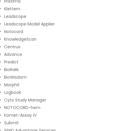
Pristima
Klettern
Leadscope
Leadscope Model Applier
Notocord
KnowledgeScan
Centrus
Advance
Predict
BioRails
BioWisdom
Morphit
Logbook
Cyto Study Manager
NOTOCORD-hem
Komet-Assay IV
Submit
SEND Advantage Services