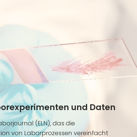
aborexperimenten und Daten
aborjournal (ELN), das die
ion von Laborprozessen vereinfacht