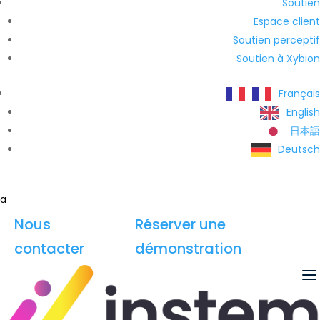
Soutien
Espace client
Soutien perceptif
Soutien à Xybion
Français
English
日本語
Deutsch
a
Nous
Réserver une
contacter
démonstration