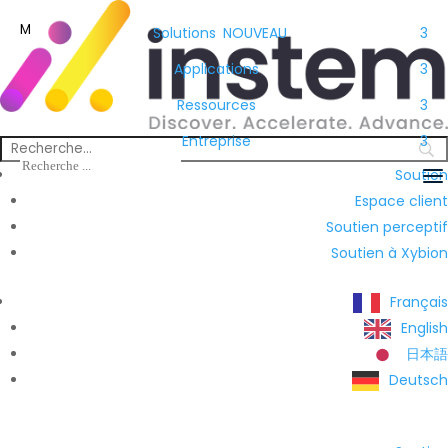
M
Solutions
NOUVEAU
3
Applications
3
Ressources
3
Entreprise
3
Soutien
Espace client
Soutien perceptif
Soutien à Xybion
Français
English
日本語
Deutsch