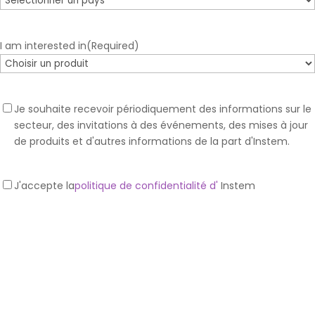
I am interested in
(Required)
Optin
Je souhaite recevoir périodiquement des informations sur le
pour
secteur, des invitations à des événements, des mises à jour
la
de produits et d'autres informations de la part d'Instem.
lettre
d'information
Privacy
J'accepte la
politique de confidentialité d'
Instem
Optin
(Required)