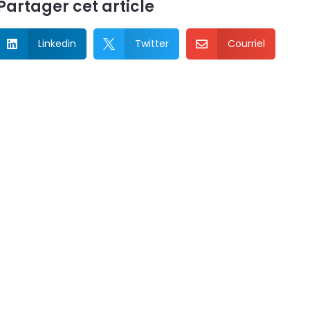
Partager cet article
Linkedin
Twitter
Courriel


