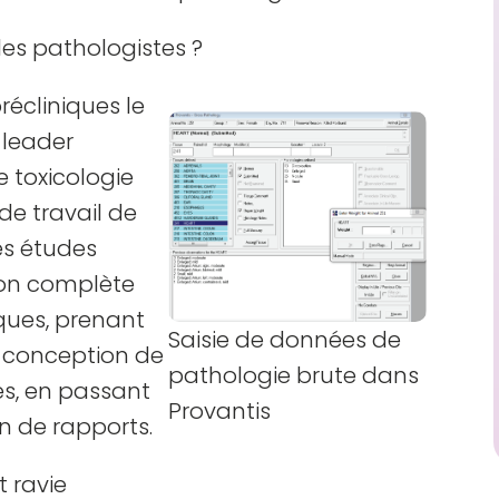
les pathologistes ?
écliniques le
 leader
e toxicologie
de travail de
es études
tion complète
ques, prenant
Saisie de données de
 conception de
pathologie brute dans
es, en passant
Provantis
on de rapports.
t ravie