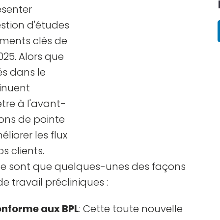
ésenter
estion d'études
ements clés de
025. Alors que
sés dans le
inuent
tre à l'avant-
ions de pointe
liorer les flux
s clients.
 ne sont que quelques-unes des façons
e travail précliniques :
onforme aux BPL
: Cette toute nouvelle