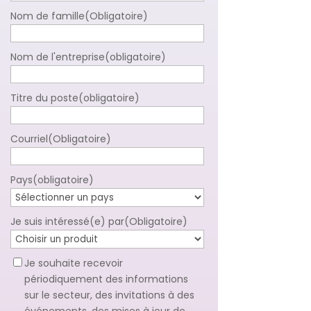
Nom de famille
(Obligatoire)
Nom de l'entreprise
(obligatoire)
Titre du poste
(obligatoire)
Courriel
(Obligatoire)
Pays
(obligatoire)
Je suis intéressé(e) par
(Obligatoire)
Optin
Je souhaite recevoir
pour
périodiquement des informations
la
sur le secteur, des invitations à des
lettre
événements, des mises à jour de