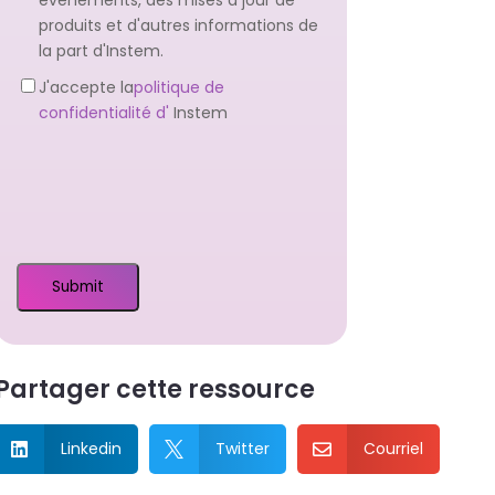
d'information
produits et d'autres informations de
la part d'Instem.
Protection
J'accepte la
politique de
de
confidentialité d'
Instem
la
vie
privée
(Obligatoire)
Partager cette ressource
Linkedin
Twitter
Courriel


