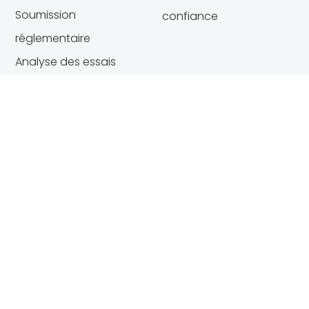
Soumission
confiance
réglementaire
Analyse des essais
cliniques
Voir toutes les
solutions