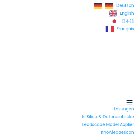
Deutsch
English
日本語
Français
Lösungen
In Silico & Dateneinblicke
Leadscope Model Applier
Knowledgescan