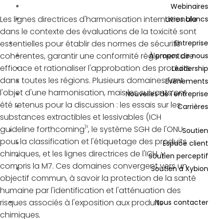
Webinaires
Les lignes directrices d'harmonisation internationale
Livres blancs
dans le contexte des évaluations de la toxicité sont
essentielles pour établir des normes de sécurité
Entreprise
cohérentes, garantir une conformité réglementaire
À propos de nous
efficace et rationaliser l'approbation des produits
Leadership
dans toutes les régions. Plusieurs domaines font
Evénements
l'objet d'une harmonisation, mais les suivants ont
Nouvelles de l'entreprise
été retenus pour la discussion : les essais sur les
Carrières
substances extractibles et lessivables (ICH
)1
guideline forthcoming
, le système SGH de l'ONU
Soutien
pour la classification et l'étiquetage des produits
Espace client
chimiques, et les lignes directrices de l'ICH, y
Soutien perceptif
compris la M7. Ces domaines convergent vers un
Soutien à Xybion
objectif commun, à savoir la protection de la santé
humaine par l'identification et l'atténuation des
risques associés à l'exposition aux produits
Nous contacter
chimiques
.