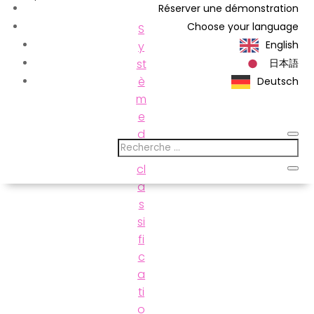
Réserver une démonstration
Choose your language
S
English
y
st
日本語
è
Deutsch
m
e
d
e
cl
a
s
si
fi
c
a
ti
o