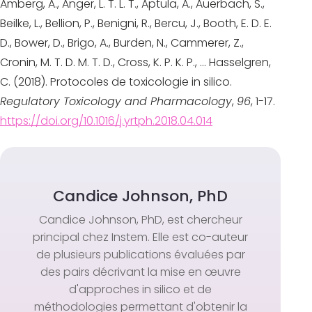
Amberg, A., Anger, L. T. L. T., Aptula, A., Auerbach, S.,
Beilke, L., Bellion, P., Benigni, R., Bercu, J., Booth, E. D. E.
D., Bower, D., Brigo, A., Burden, N., Cammerer, Z.,
Cronin, M. T. D. M. T. D., Cross, K. P. K. P., ... Hasselgren,
C. (2018). Protocoles de toxicologie in silico.
Regulatory Toxicology and Pharmacology
,
96
, 1-17.
https://doi.org/10.1016/j.yrtph.2018.04.014
Candice Johnson, PhD
Candice Johnson, PhD, est chercheur
principal chez Instem. Elle est co-auteur
de plusieurs publications évaluées par
des pairs décrivant la mise en œuvre
d'approches in silico et de
méthodologies permettant d'obtenir la