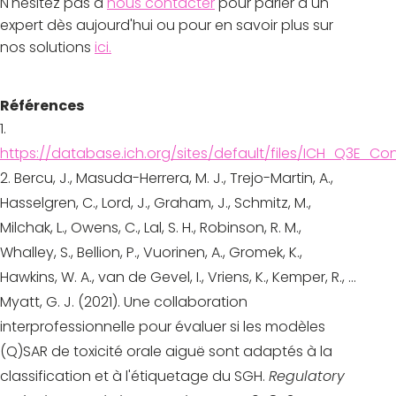
N'hésitez pas à
nous contacter
pour parler à un
expert dès aujourd'hui ou pour en savoir plus sur
nos solutions
ici.
Références
https://database.ich.org/sites/default/files/ICH_Q3E_
Bercu, J., Masuda-Herrera, M. J., Trejo-Martin, A.,
Hasselgren, C., Lord, J., Graham, J., Schmitz, M.,
Milchak, L., Owens, C., Lal, S. H., Robinson, R. M.,
Whalley, S., Bellion, P., Vuorinen, A., Gromek, K.,
Hawkins, W. A., van de Gevel, I., Vriens, K., Kemper, R., ...
Myatt, G. J. (2021). Une collaboration
interprofessionnelle pour évaluer si les modèles
(Q)SAR de toxicité orale aiguë sont adaptés à la
classification et à l'étiquetage du SGH.
Regulatory