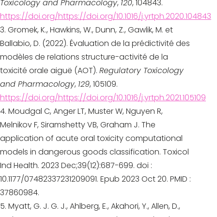
Toxicology and Pharmacology
,
120
, 104843.
https://doi.org/https://doi.org/10.1016/j.yrtph.2020.104843
Gromek, K., Hawkins, W., Dunn, Z., Gawlik, M. et
Ballabio, D. (2022). Évaluation de la prédictivité des
modèles de relations structure-activité de la
toxicité orale aiguë (AOT).
Regulatory Toxicology
and Pharmacology
,
129
, 105109.
https://doi.org/https://doi.org/10.1016/j.yrtph.2021.105109
Moudgal C, Anger LT, Muster W, Nguyen R,
Melnikov F, Siramshetty VB, Graham J. The
application of acute oral toxicity computational
models in dangerous goods classification. Toxicol
Ind Health. 2023 Dec;39(12):687-699. doi :
10.1177/07482337231209091. Epub 2023 Oct 20. PMID :
37860984.
Myatt, G. J. G. J., Ahlberg, E., Akahori, Y., Allen, D.,