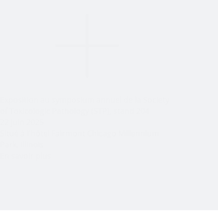
Exposition au symposium annuel de la Society
of Toxicologic Pathology (STP), stand 204
22 juin 2025
Situé à l'hôtel Fairmont Chicago Millennium
Park, Illinois
En savoir plus