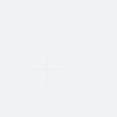
Exposants et sponsors de PHUSE U.S. Connect
2025
16 mars 2025
Exposants et fiers sponsors de PHUSE U.S.
Connect 2025
En savoir plus
Sponsors et présentateurs du congrès annuel
de la British Toxicology Society 2025
7 mai 2025
Situé à Spaces at the Spine, Liverpool