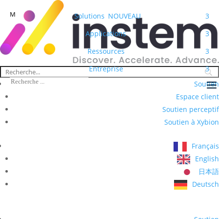
M
Solutions
NOUVEAU
3
Applications
3
Ressources
3
Entreprise
3
Soutien
Espace client
Soutien perceptif
Soutien à Xybion
Français
English
日本語
Deutsch