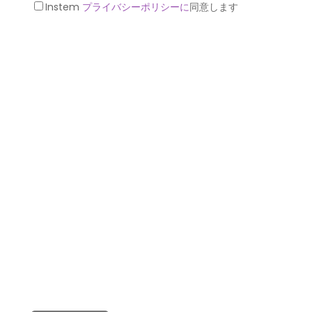
プ
Instem
プライバシーポリシーに
同意します
レ
ラ
タ
イ
ー
バ
シ
ー
ポ
リ
シ
ー
(必
須)