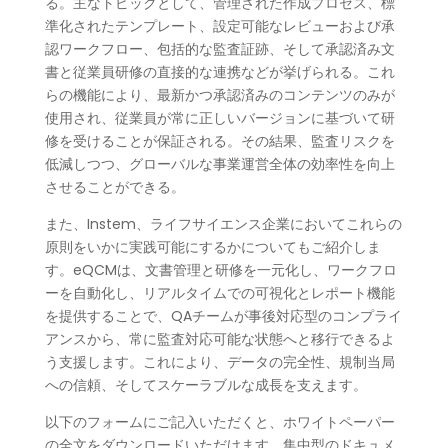
る。主なトピックとして、管理された作成プロセス、標
準化されたテンプレート、設定可能なレビューおよび承
認ワークフロー、包括的な監査証跡、そして承認済み文
書と従業員研修の直接的な連携などが挙げられる。これ
らの機能により、最新かつ承認済みのコンテンツのみが
使用され、従業員が常に正しいバージョンに基づいて研
修を受けることが保証される。その結果、監査リスクを
低減しつつ、グローバルな事業運営全体の効率性を向上
させることができる。
また、Instem、ライフサイエンス企業においてこれらの
原則をいかに実践可能にするかについてもご紹介しま
す。eQCMは、文書管理と研修を一元化し、ワークフロ
ーを自動化し、リアルタイムでの可視化とレポート機能
を提供することで、QAチームが事後対応型のコンプライ
アンスから、常に監査対応可能な状態へと移行できるよ
う支援します。これにより、データの完全性、規制当局
への信頼、そしてスケーラブルな成長を支えます。
以下のフォームにご記入いただくと、ホワイトペーパー
の全文をダウンロードいただけます。集中型のドキュメ