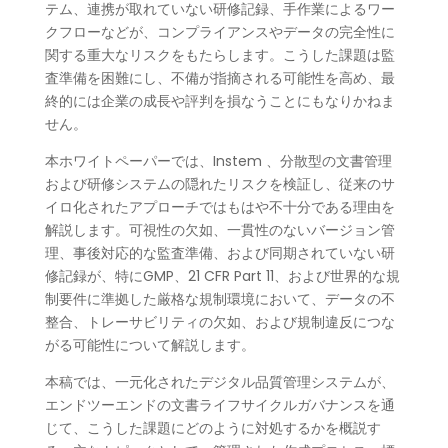
テム、連携が取れていない研修記録、手作業によるワー
クフローなどが、コンプライアンスやデータの完全性に
関する重大なリスクをもたらします。こうした課題は監
査準備を困難にし、不備が指摘される可能性を高め、最
終的には企業の成長や評判を損なうことにもなりかねま
せん。
本ホワイトペーパーでは、Instem 、分散型の文書管理
および研修システムの隠れたリスクを検証し、従来のサ
イロ化されたアプローチではもはや不十分である理由を
解説します。可視性の欠如、一貫性のないバージョン管
理、事後対応的な監査準備、および同期されていない研
修記録が、特にGMP、21 CFR Part 11、および世界的な規
制要件に準拠した厳格な規制環境において、データの不
整合、トレーサビリティの欠如、および規制違反につな
がる可能性について解説します。
本稿では、一元化されたデジタル品質管理システムが、
エンドツーエンドの文書ライフサイクルガバナンスを通
じて、こうした課題にどのように対処するかを概説す