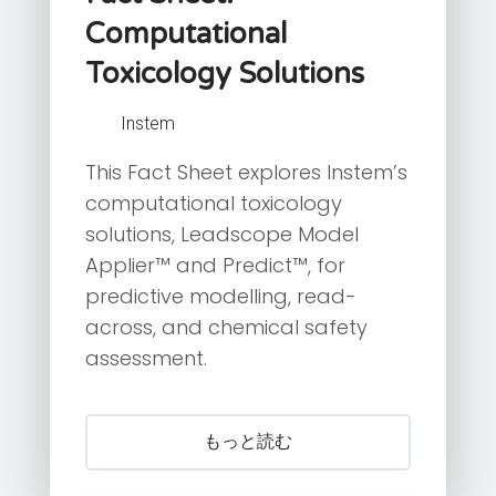
Computational
Toxicology Solutions
Instem
This Fact Sheet explores Instem’s
computational toxicology
solutions, Leadscope Model
Applier™ and Predict™, for
predictive modelling, read-
across, and chemical safety
assessment.
もっと読む