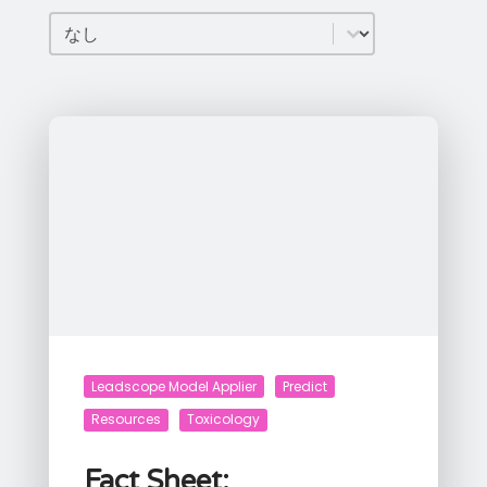
リソースタイプ
リソースタイプ
Leadscope Model Applier
Predict
Resources
Toxicology
Fact Sheet: