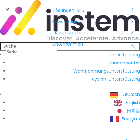
M
Lösungen
NEU
3
Anwendungen
3
Ressourcen
3
Unternehmen
3
Unterstützung
Kundencenter
Wahrnehmungsunterstützung
Xybion-Unterstützung
Deutsch
English
日本語
Français