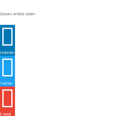
Diesen Artikel teilen

Linkedin

Twitter

E-Mail