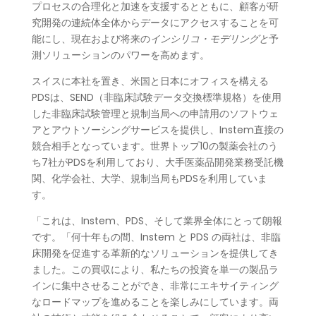
プロセスの合理化と加速を支援するとともに、顧客が研
究開発の連続体全体からデータにアクセスすることを可
能にし、現在および将来の
インシリコ・モデリングと
予
測ソリューションのパワーを高めます。
スイスに本社を置き、米国と日本にオフィスを構える
PDSは、SEND（非臨床試験データ交換標準規格）を使用
した非臨床試験管理と規制当局への申請用のソフトウェ
アとアウトソーシングサービスを提供し、Instem直接の
競合相手となっています。世界トップ10の製薬会社のう
ち7社がPDSを利用しており、大手医薬品開発業務受託機
関、化学会社、大学、規制当局もPDSを利用していま
す。
「これは、Instem、PDS、そして業界全体にとって朗報
です。「何十年もの間、Instem と PDS の両社は、非臨
床開発を促進する革新的なソリューションを提供してき
ました。この買収により、私たちの投資を単一の製品ラ
インに集中させることができ、非常にエキサイティング
なロードマップを進めることを楽しみにしています。両