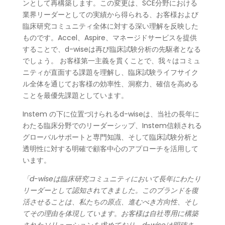
ンとして再構築します。この変更は、SCE分野における
業界リーダーとしての実績から得られる、お客様および
臨床研究コミュニティ全体に対する深い理解を反映した
ものです。Accel、Aspire、マネージドサービスを提供
することで、d-wiseは再び臨床試験分析の先駆者となる
でしょう。 お客様第一主義を貫くことで、我々はコミュ
ニティが直面する課題を理解し、臨床試験ライフサイク
ル全体を通じてお客様の効率性、洞察力、確信を高める
ことを最優先課題としています。
Instem の下に位置づけられるd-wiseは、当社の長年に
わたる臨床分野でのリーダーシップ、Instem信頼される
グローバルサポートと専門知識、そして臨床試験分析と
透明性に対する明確で顧客中心のアプローチを活用して
います。
「d-wiseは臨床研究コミュニティにおいて長年にわたり
リーダーとして認知されてきました。このブランドを復
活させることは、私たちの原点、進むべき方向性、そし
てその理由を体現しています
。
お客様は自社専用に構築