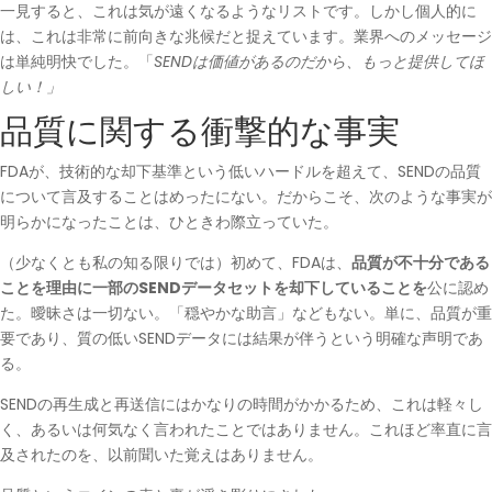
一見すると、これは気が遠くなるようなリストです。しかし個人的に
は、これは非常に前向きな兆候だと捉えています。業界へのメッセージ
は単純明快でした。「
SENDは価値があるのだから、もっと提供してほ
しい！」
品質に関する衝撃的な事実
FDAが、技術的な却下基準という低いハードルを超えて、SENDの品質
について言及することはめったにない。だからこそ、次のような事実が
明らかになったことは、ひときわ際立っていた。
（少なくとも私の知る限りでは）初めて、FDAは、
品質が不十分である
ことを理由に一部のSENDデータセットを却下していることを
公に認め
た。曖昧さは一切ない。「穏やかな助言」などもない。単に、品質が重
要であり、質の低いSENDデータには結果が伴うという明確な声明であ
る。
SENDの再生成と再送信にはかなりの時間がかかるため、これは軽々し
く、あるいは何気なく言われたことではありません。これほど率直に言
及されたのを、以前聞いた覚えはありません。