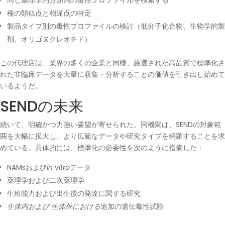
同じ薬理学的分類内の毒性プロファイルを検索する
種の類似点と相違点の特定
製品タイプ別の毒性プロファイルの検討（低分子化合物、生物学的製
剤、オリゴヌクレオチド）
この代理店は、業界の多くの企業と同様、厳選された高品質で標準化さ
れた非臨床データを大量に収集・分析することの価値を引き出し始めて
いるようだ。
SENDの未来
続いて、明確かつ力強い要望が寄せられた。同機関は、SENDの対象範
囲を大幅に拡大し、より広範なデータや研究タイプを網羅することを求
めている。具体的には、標準化の必要性を次のように指摘した：
NAMsおよび
in vitro
データ
薬理学および二次薬理学
生殖能力および出生後の発達に関する研究
生体内および
生体外における
追加の遺伝毒性試験