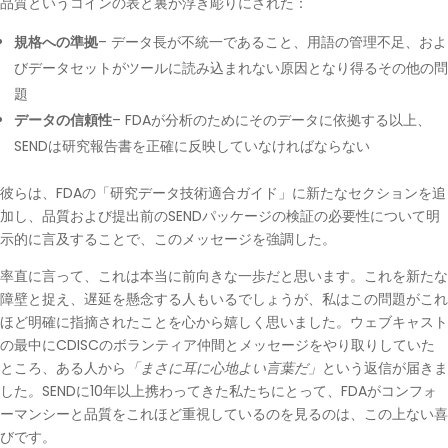
品質というコインの表と裏が浮き彫りにされた：
規格への準拠
– データ長が不統一であること、用語の管理不足、およ
びデータセットがツールに読み込まれない原因となり得るその他の問
題
データの信頼性
– FDAが分析のためにそのデータに依拠する以上、
SENDは研究報告書を正確に反映していなければならない
彼らは、FDAの「研究データ技術適合ガイド」に新たなセクションを追
加し、品質および提出前のSENDパッケージの検証の必要性について明
示的に言及することで、このメッセージを強調した。
率直に言って、これは本当に前向きな一歩だと思います。これを新たな
障壁と捉え、遅延を懸念する人もいるでしょうが、私はこの問題がこれ
ほど明確に指摘されたことを心から嬉しく思いました。ウェブキャスト
の最中にCDISCのボランティア仲間とメッセージをやり取りしていた
ところ、ある人から
「まさに耳に心地よい言葉だ」
という返信が届きま
した
。
SENDに10年以上携わってきた私たちにとって、FDAがコンフォ
ーマンシーと品質をこれほど重視しているのを見るのは、この上ない喜
びです。