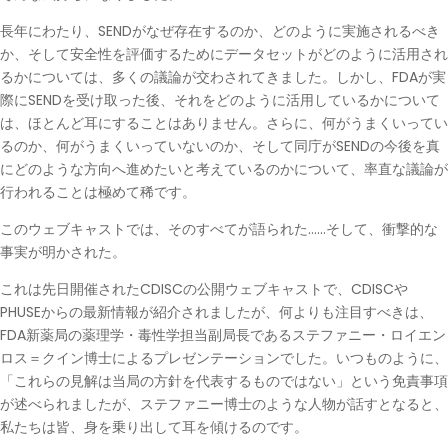
長年にわたり、SENDがなぜ存在するのか、どのように実施されるべき
か、そして安全性を評価するためにデータセットがどのように活用され
るかについては、多くの議論が交わされてきました。しかし、FDAが実
際にSENDを受け取った後、それをどのように活用しているかについて
は、ほとんど耳にすることはありません。さらに、何がうまくいってい
るのか、何がうまくいっていないのか、そして同庁がSENDの今後を真
にどのような方向へ進めたいと考えているのかについて、率直な議論が
行われることは極めて稀です。
このウェブキャストでは、そのすべてが語られた……そして、衝撃的な
事実が明かされた。
これは先日開催されたCDISCの公開ウェブキャストで、CDISCや
PHUSEからの最新情報が紹介されましたが、何よりも注目すべきは、
FDA新薬局の薬理学・毒性学担当副局長であるステファニー・ロイエン
ロス＝クイン博士によるプレゼンテーションでした。いつものように、
「これらの見解は当局の方針を代表するものではない」という免責事項
が述べられましたが、ステファニー博士のような人物が話すとなると、
私たちは皆、身を乗り出して耳を傾けるのです。