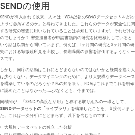
SENDの使用
SENDが導入されて以来、人々は
「FDAは私のSENDデータセットをどの
ように活用するのか」
と尋ねてきました
。
これらのデータが安全性に関
する研究の審査に用いられていることは承知していますが、それだけな
のでしょうか？ 審査担当者が申請書類内の研究を比較検討していると
いう話は以前から聞いています。例えば、1ヶ月間の研究と3ヶ月間の研
究における顕微鏡所見を比較し、長期曝露の影響を評価するようなケー
スです。
しかし、同庁の活動はこれにとどまらないのではないかと疑問を抱く人
は少なくない。データマイニングのために、より大規模なデータベース
を構築しているのだろうか？私の知る限り、FDAはこれまでこれを明確
に認めたことはなかった……少なくとも、今までは。
同機関が、「SENDの高度な活用」と称する取り組みの一環として、
SENDデータセットの「ライブラリ」
を構築したことを、直接伺いまし
た。これは一次分析にとどまらず、以下を含むものです：
大規模データセットの独立した分析