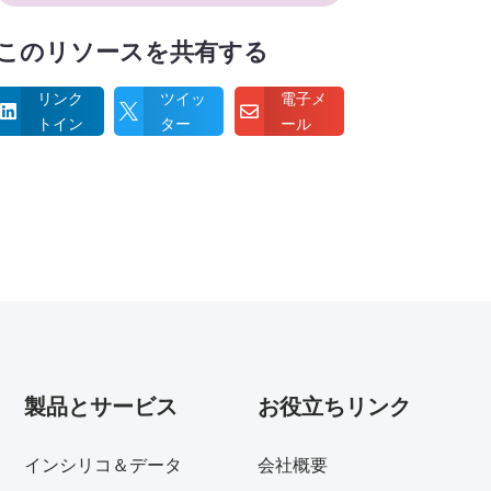
(必
須)
このリソースを共有する
リンク
ツイッ
電子メ



トイン
ター
ール
製品とサービス
お役立ちリンク
インシリコ＆データ
会社概要