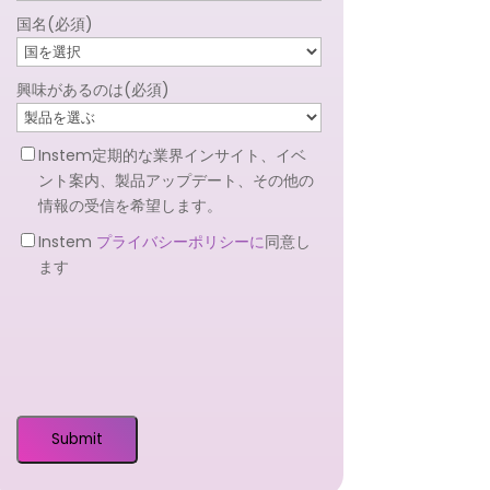
国名
(必須)
興味があるのは
(必須)
ニ
Instem定期的な業界インサイト、イベ
ュ
ント案内、製品アップデート、その他の
ー
情報の受信を希望します。
ス
プ
Instem
プライバシーポリシーに
同意し
レ
ラ
ます
タ
イ
ー
バ
シ
ー
ポ
リ
シ
ー