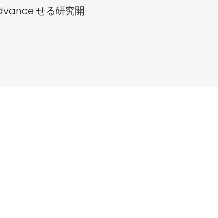
ance せる研究開
情報セキュリティ方針
現代の奴隷制に関
採用コンプライアンス基準
Instemとの